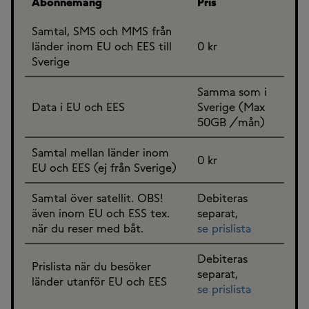
Abonnemang
Pris
Samtal, SMS och MMS från
länder inom EU och EES till
0 kr
Sverige
Samma som i
Data i EU och EES
Sverige (Max
50GB /mån)
Samtal mellan länder inom
0 kr
EU och EES (ej från Sverige)
Samtal över satellit. OBS!
Debiteras
även inom EU och ESS tex.
separat,
när du reser med båt.
se prislista
Debiteras
Prislista när du besöker
separat,
länder utanför EU och EES
se prislista