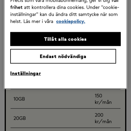
Precis som våra mobilabonnemang, ger vi dig
full
GB
frihet
att kontrollera dina cookies. Under "cookie-
inställningar" kan du ändra ditt samtycke när som
helst. Läs mer i våra
cookiepolicy.
Tillåt alla cookies
Prislista mobilabonnemang 55+
Endast nödvändiga
Abonnemang
Pris
Inställningar
110
4GB
kr/mån
150
10GB
kr/mån
200
20GB
kr/mån