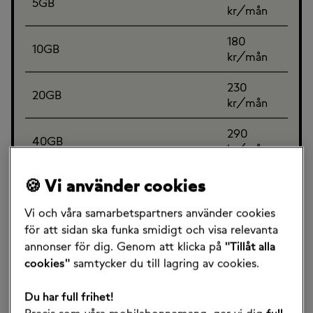
5GB
kr/mån
180
10GB
kr/mån
230
20GB
kr/mån
290
40GB
kr/mån
370
🍪 Vi använder cookies
100GB
kr/mån
Vi och våra samarbetspartners använder cookies
Öppningsavgift och samtal inom
för att sidan ska funka smidigt och visa relevanta
0 kr
Sverige
annonser för dig. Genom att klicka på
"Tillåt alla
cookies"
samtycker du till lagring av cookies.
SMS och MMS till hela världen
0 kr
Du har full frihet!
Max 100
Spara surf