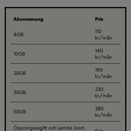
Abonnemang
Pris
110
4GB
kr/mån
140
10GB
kr/mån
190
20GB
kr/mån
230
30GB
kr/mån
280
50GB
kr/mån
Öppningsavgift och samtal inom
0 kr