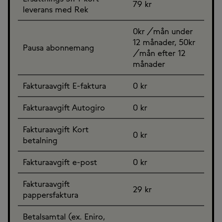
79 kr
leverans med Rek
0kr /mån under
12 månader, 50kr
Pausa abonnemang
/mån efter 12
månader
Fakturaavgift E-faktura
0 kr
Fakturaavgift Autogiro
0 kr
Fakturaavgift Kort
0 kr
betalning
Fakturaavgift e-post
0 kr
Fakturaavgift
29 kr
pappersfaktura
Betalsamtal (ex. Eniro,