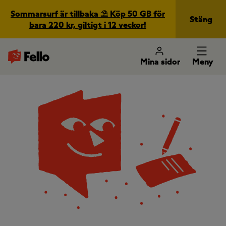
Sommarsurf är tillbaka ⛱️ Köp 50 GB för
Stäng
bara 220 kr, giltigt i 12 veckor!
Mina sidor
Meny