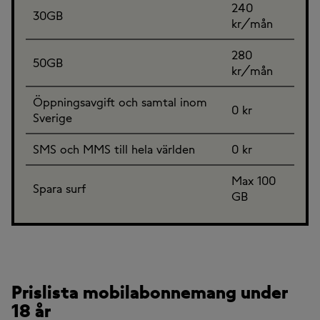
240
30GB
kr/mån
280
50GB
kr/mån
Öppningsavgift och samtal inom
0 kr
Sverige
SMS och MMS till hela världen
0 kr
Max 100
Spara surf
GB
Prislista mobilabonnemang under
18 år