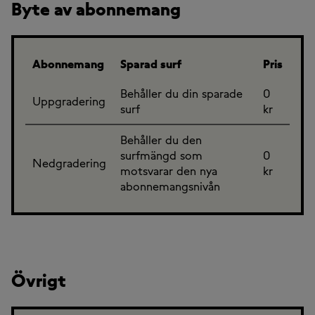
Byte av abonnemang
Abonnemang
Sparad surf
Pris
Behåller du din sparade
0
Uppgradering
surf
kr
Behåller du den
surfmängd som
0
Nedgradering
motsvarar den nya
kr
abonnemangsnivån
Övrigt