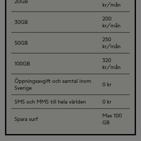
20GB
kr/mån
200
30GB
kr/mån
250
50GB
kr/mån
320
100GB
kr/mån
Öppningsavgift och samtal inom
0 kr
Sverige
SMS och MMS till hela världen
0 kr
Max 100
Spara surf
GB