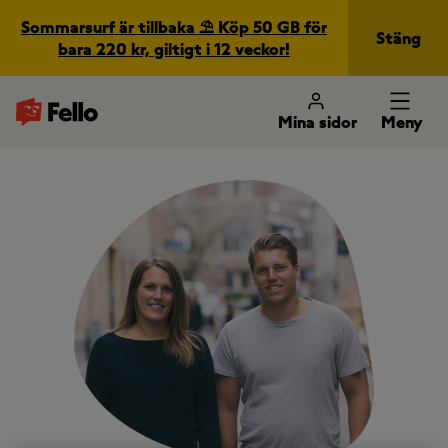
Sommarsurf är tillbaka ⛱️ Köp 50 GB för
Stäng
bara 220 kr, giltigt i 12 veckor!
Mina sidor
Meny