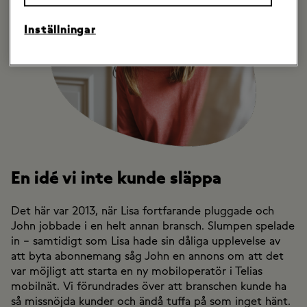
Inställningar
En idé vi inte kunde släppa
Det här var 2013, när Lisa fortfarande pluggade och
John jobbade i en helt annan bransch. Slumpen spelade
in – samtidigt som Lisa hade sin dåliga upplevelse av
att byta abonnemang såg John en annons om att det
var möjligt att starta en ny mobiloperatör i Telias
mobilnät. Vi förundrades över att branschen kunde ha
så missnöjda kunder och ändå tuffa på som inget hänt.