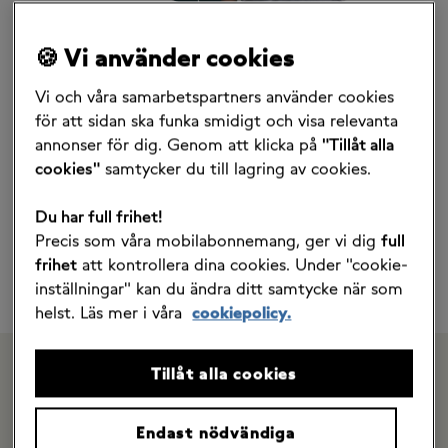
🍪 Vi använder cookies
Storyn bakom Fello
Vi och våra samarbetspartners använder cookies
för att sidan ska funka smidigt och visa relevanta
Alltihop började när Lisa bytte till ”marknadens
annonser för dig. Genom att klicka på
"Tillåt alla
billigaste abonnemang” (så stod det i annonsen). Gissa
cookies"
samtycker du till lagring av cookies.
om hon blev besviken när den första fakturan kom.
Istället för att sänka sina kostnader var de nu högre än
Du har full frihet!
någonsin. Lisa sa såklart upp abonnemanget och i
Precis som våra mobilabonnemang, ger vi dig
full
operatörens kundtjänst fick hon svaret ”du vet att vi
frihet
att kontrollera dina cookies. Under "cookie-
har billigare abonnemang va?”. Känslan när man blivit
inställningar" kan du ändra ditt samtycke när som
grundlurad ska ingen behöva uppleva.
helst. Läs mer i våra
cookiepolicy.
Tillåt alla cookies
Endast nödvändiga