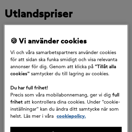
Utlandspriser
På denna sida hittar du priser för samtal, SMS, MMS
och surf till och från utlandet. ​
🍪 Vi använder cookies
Alla Fellos abonnemang har fri roaming inom EU/EES
och data roaming upp till 50 GB/månad. Det betyder
Vi och våra samarbetspartners använder cookies
att du kan använda abonnemanget inom EU/EES precis
för att sidan ska funka smidigt och visa relevanta
som hemma när du ringer och skickar meddelanden.
annonser för dig. Genom att klicka på
"Tillåt alla
Du kan dessutom surfa som vanligt med den
cookies"
samtycker du till lagring av cookies.
datamängd om ingår i ditt abonnemang, som mest
upp till 50 GB/mån​
Du har full frihet!
Precis som våra mobilabonnemang, ger vi dig
full
frihet
att kontrollera dina cookies. Under "cookie-
Fri roaming inom
Billiga priser till utlandet
inställningar" kan du ändra ditt samtycke när som
EU/EES
helst. Läs mer i våra
cookiepolicy.
Surfpaket i utlandet
Slipp oväntade