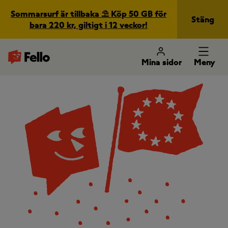
Sommarsurf är tillbaka ⛱️ Köp 50 GB för
Stäng
bara 220 kr, giltigt i 12 veckor!
Mina sidor
Meny