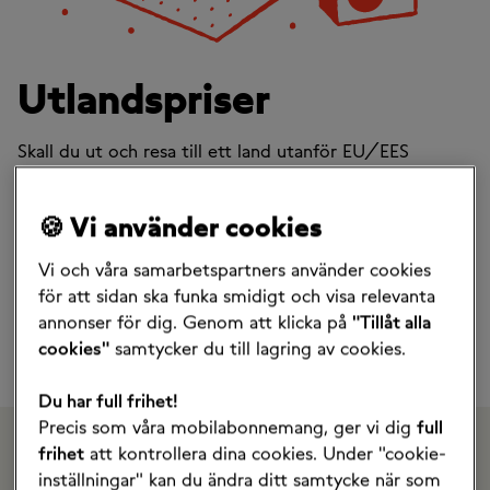
Utlandspriser
Skall du ut och resa till ett land utanför EU/EES
tillkommer det alltid avgifter när du använder din
telefon för att surfa, ringa eller skicka meddelanden.
🍪 Vi använder cookies
Nedan kan du se vad det kostar i just det land som du
skall besöka.
Vi och våra samarbetspartners använder cookies
för att sidan ska funka smidigt och visa relevanta
Surfpaket
Kostnadskotroll
annonser för dig. Genom att klicka på
"Tillåt alla
cookies"
samtycker du till lagring av cookies.
Samma pris till mobil
och fast
Du har full frihet!
Precis som våra mobilabonnemang, ger vi dig
full
frihet
att kontrollera dina cookies. Under "cookie-
Vad kostar det?
inställningar" kan du ändra ditt samtycke när som