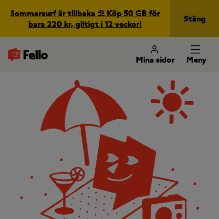
Sommarsurf är tillbaka ⛱️ Köp 50 GB för
Stäng
bara 220 kr, giltigt i 12 veckor!
Mina sidor
Meny